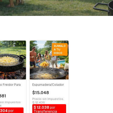
SUMALO
A TU
DISCO
o Freidor Para
Espumadera/Colador
$15.048
881