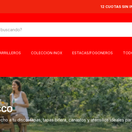
12 CUOTAS SIN INTERÉS EN TODA LA TIENDA 🔥
PARRILLEROS
COLECCION INOX
ESTACAS/FOGONEROS
TOD
SCO
 a tu disco: tapas, tapas bifera, canastos y utensilios ideales par