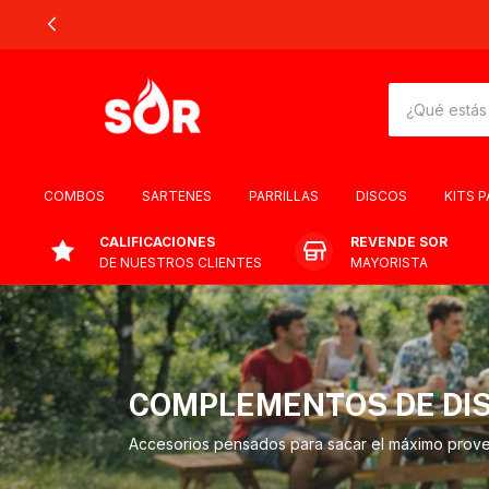
COMBOS
SARTENES
PARRILLAS
DISCOS
KITS 
CALIFICACIONES
REVENDE SOR
DE NUESTROS CLIENTES
MAYORISTA
COMPLEMENTOS DE DI
Accesorios pensados para sacar el máximo provecho