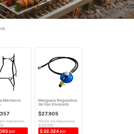
TOS
ra Mecheros
Manguera Reguladora
m
de Gas Envasado
.357
$27.905