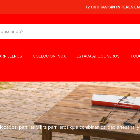
12 CUOTAS SIN INTERÉS EN TODA LA TIENDA 🔥
PARRILLEROS
COLECCION INOX
ESTACAS/FOGONEROS
TOD
ozados, parrillas y kits parrilleros que combinan calidad artesanal 