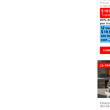
GRA
Estaca 
45x30