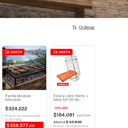
Ordenar
GRATIS
GRATIS
Parrilla Modular
Estaca Libro Hierro +
Enlozada
tabla 50x30 de
REGALO
$324.222
-
23
%
OFF
$184.081
$237.911