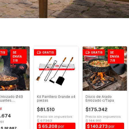
TIS
SE
GRATIS
GRATIS
SE
ENVÍA
ENVÍA
7/8
7/8
Enlozado Ø49
Kit Parrillero Grande x4
Disco de Arado
uantes
piezas
Enlozado c/Tapa
m de Regalo
$81.510
$175.342
FF
.674
61