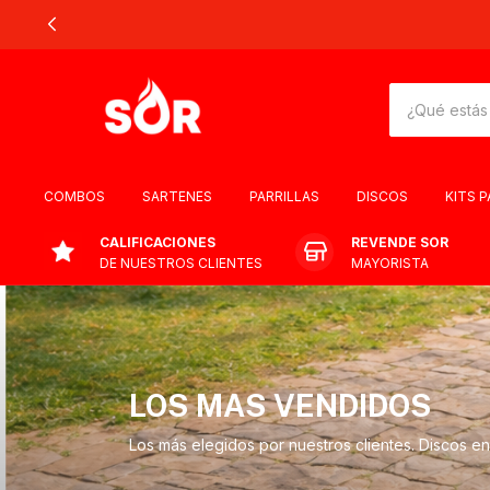
COMBOS
SARTENES
PARRILLAS
DISCOS
KITS 
CALIFICACIONES
REVENDE SOR
DE NUESTROS CLIENTES
MAYORISTA
LOS MAS VENDIDOS
Los más elegidos por nuestros clientes. Discos enl