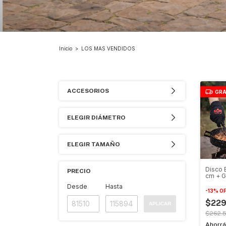
Inicio
>
LOS MAS VENDIDOS
ACCESORIOS
GRA
ELEGIR DIÁMETRO
ELEGIR TAMAÑO
Disco 
PRECIO
cm + G
Premiu
Desde
Hasta
-
13
%
O
$229
APLICAR
$262.5