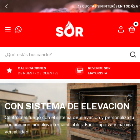
12 CUOTAS SIN INTERÉS EN TODA LA TIENDA 🔥
0
CALIFICACIONES
REVENDE SOR
DE NUESTROS CLIENTES
MAYORISTA
CON SISTEMA DE ELEVACION
Controlá el fuego con el sistema de elevación y personalizá tu
cocción con módulos intercambiables. Fácil limpieza y máxima
versatilidad.