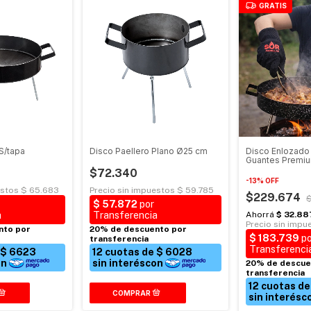
GRATIS
S/tapa
Disco Paellero Plano Ø25 cm
Disco Enlozado
Guantes Premi
$72.340
-
13
%
OFF
$229.674
$