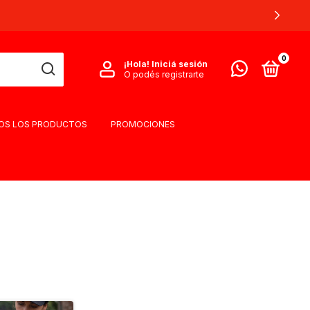
0
¡Hola!
Iniciá sesión
O podés registrarte
OS LOS PRODUCTOS
PROMOCIONES