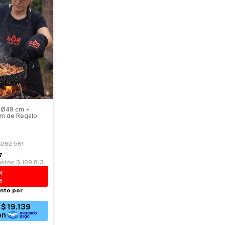
 Ø49 cm +
um de Regalo
262.561