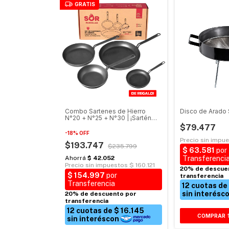
GRATIS
Combo Sartenes de Hierro
Disco de Arado 
N°20 + N°25 + N°30 | ¡Sartén
N°15 de Regalo!
$79.477
-
18
%
OFF
$193.747
$235.799
COMPRAR