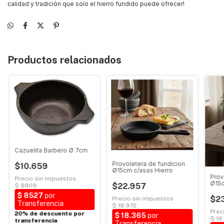
calidad y tradición que solo el hierro fundido puede ofrecer!
Productos relacionados
Cazuelita Barbero Ø 7cm
Provoletera de fundicion
$10.659
Ø15cm c/asas Hierro
Prov
Ø15
$22.957
$23