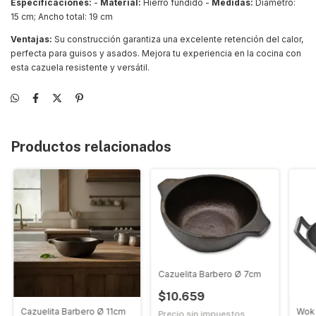
Especificaciones:
-
Material:
Hierro fundido -
Medidas:
Diámetro:
15 cm; Ancho total: 19 cm
Ventajas:
Su construcción garantiza una excelente retención del calor,
perfecta para guisos y asados. Mejora tu experiencia en la cocina con
esta cazuela resistente y versátil.
Productos relacionados
Cazuelita Barbero Ø 7cm
$10.659
Cazuelita Barbero Ø 11cm
Wok 