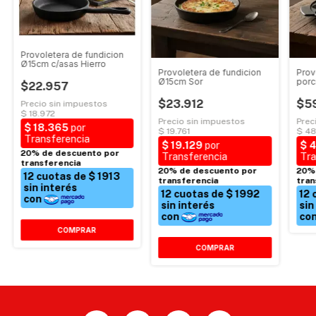
Provoletera de fundicion
Ø15cm c/asas Hierro
Provoletera de fundicion
Prov
Ø15cm Sor
porc
$22.957
BAR
$23.912
$5